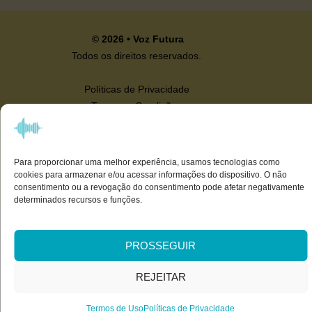
© 2026 • Voz Futura
Todos os direitos reservados.
Políticas de Privacidade
Termos e Condições
Desenvolvido por
Studio Maximina
Para proporcionar uma melhor experiência, usamos tecnologias como
cookies para armazenar e/ou acessar informações do dispositivo. O não
consentimento ou a revogação do consentimento pode afetar negativamente
determinados recursos e funções.
PROSSEGUIR
REJEITAR
Termos de Uso
Políticas de Privacidade