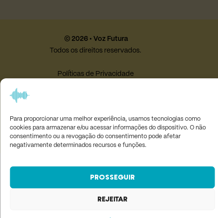
© 2026 • Voz Futura
Todos os direitos reservados.
Políticas de Privacidade
Termos e Condições
Desenvolvido por
Studio Maximina
Para proporcionar uma melhor experiência, usamos tecnologias como
cookies para armazenar e/ou acessar informações do dispositivo. O não
consentimento ou a revogação do consentimento pode afetar
negativamente determinados recursos e funções.
PROSSEGUIR
REJEITAR