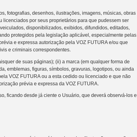
, fotografias, desenhos, ilustrações, imagens, músicas, obras
u licenciados por seus proprietários para que pudessem ser
eiculados, disponibilizados, exibidos, difundidos, editados,
ando protegidos pela legislação aplicável, especialmente pelas
de prévia e expressa autorização pela VOZ FUTURA e/ou que
vis e criminais correspondentes.
isquer de suas páginas); (ii) a marca (em qualquer forma de
a, emblemas, figuras, símbolos, gravuras, logotipos, ou ainda
zido pela VOZ FUTURA ou a esta cedido ou licenciado e que não
autorização prévia e expressa da VOZ FUTURA.
o, ficando desde já ciente o Usuário, que deverá observá-los e