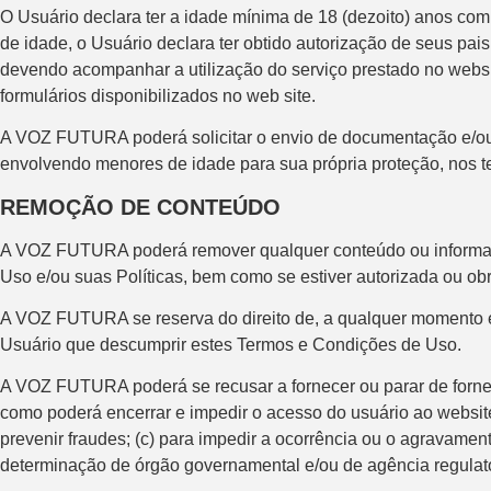
O Usuário declara ter a idade mínima de 18 (dezoito) anos co
de idade, o Usuário declara ter obtido autorização de seus pa
devendo acompanhar a utilização do serviço prestado no webs
formulários disponibilizados no web site.
A VOZ FUTURA poderá solicitar o envio de documentação e/ou
envolvendo menores de idade para sua própria proteção, nos te
REMOÇÃO DE CONTEÚDO
A VOZ FUTURA poderá remover qualquer conteúdo ou informaçã
Uso e/ou suas Políticas, bem como se estiver autorizada ou obri
A VOZ FUTURA se reserva do direito de, a qualquer momento e 
Usuário que descumprir estes Termos e Condições de Uso.
A VOZ FUTURA poderá se recusar a fornecer ou parar de fornec
como poderá encerrar e impedir o acesso do usuário ao website
prevenir fraudes; (c) para impedir a ocorrência ou o agravament
determinação de órgão governamental e/ou de agência regulató