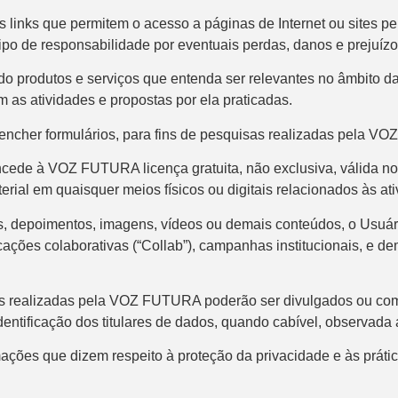
inks que permitem o acesso a páginas de Internet ou sites pe
ipo de responsabilidade por eventuais perdas, danos e prejuízo
produtos e serviços que entenda ser relevantes no âmbito da 
m as atividades e propostas por ela praticadas.
eencher formulários, para fins de pesquisas realizadas pela V
de à VOZ FUTURA licença gratuita, não exclusiva, válida no Brasi
 material em quaisquer meios físicos ou digitais relacionados às
s, depoimentos, imagens, vídeos ou demais conteúdos, o Usuári
blicações colaborativas (“Collab”), campanhas institucionais, 
as realizadas pela VOZ FUTURA poderão ser divulgados ou com
identificação dos titulares de dados, quando cabível, observada 
rmações que dizem respeito à proteção da privacidade e às prá