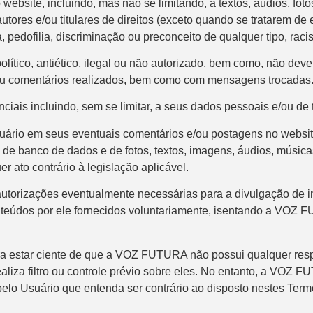
 website, incluindo, mas não se limitando, a textos, áudios, fo
utores e/ou titulares de direitos (exceto quando se tratarem 
ia, pedofilia, discriminação ou preconceito de qualquer tipo, raci
tico, antiético, ilegal ou não autorizado, bem como, não deve cal
ou comentários realizados, bem como com mensagens trocadas
iais incluindo, sem se limitar, a seus dados pessoais e/ou de t
io em seus eventuais comentários e/ou postagens no website,
de banco de dados e de fotos, textos, imagens, áudios, músicas 
r ato contrário à legislação aplicável.
 autorizações eventualmente necessárias para a divulgação de
onteúdos por ele fornecidos voluntariamente, isentando a VOZ
ara estar ciente de que a VOZ FUTURA não possui qualquer re
ealiza filtro ou controle prévio sobre eles. No entanto, a VOZ 
elo Usuário que entenda ser contrário ao disposto nestes Term