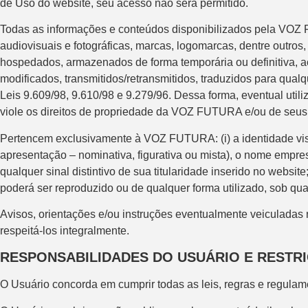
de Uso do website, seu acesso não será permitido.
Todas as informações e conteúdos disponibilizados pela VOZ FU
audiovisuais e fotográficas, marcas, logomarcas, dentre outr
hospedados, armazenados de forma temporária ou definitiva, aces
modificados, transmitidos/retransmitidos, traduzidos para qual
Leis 9.609/98, 9.610/98 e 9.279/96. Dessa forma, eventual ut
viole os direitos de propriedade da VOZ FUTURA e/ou de seus r
Pertencem exclusivamente à VOZ FUTURA: (i) a identidade visual
apresentação – nominativa, figurativa ou mista), o nome empre
qualquer sinal distintivo de sua titularidade inserido no websi
poderá ser reproduzido ou de qualquer forma utilizado, sob q
Avisos, orientações e/ou instruções eventualmente veiculadas 
respeitá-los integralmente.
RESPONSABILIDADES DO USUÁRIO E RESTR
O Usuário concorda em cumprir todas as leis, regras e regulam