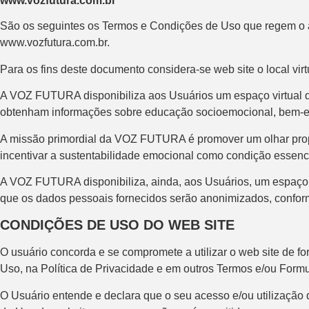
www.vozfutura.com.br
São os seguintes os Termos e Condições de Uso que regem o a
www.vozfutura.com.br.
Para os fins deste documento considera-se web site o local v
A VOZ FUTURA disponibiliza aos Usuários um espaço virtual d
obtenham informações sobre educação socioemocional, bem-estar
A missão primordial da VOZ FUTURA é promover um olhar proposi
incentivar a sustentabilidade emocional como condição essenci
A VOZ FUTURA disponibiliza, ainda, aos Usuários, um espaço in
que os dados pessoais fornecidos serão anonimizados, conform
CONDIÇÕES DE USO DO WEB SITE
O usuário concorda e se compromete a utilizar o web site de f
Uso, na Política de Privacidade e em outros Termos e/ou Form
O Usuário entende e declara que o seu acesso e/ou utilização