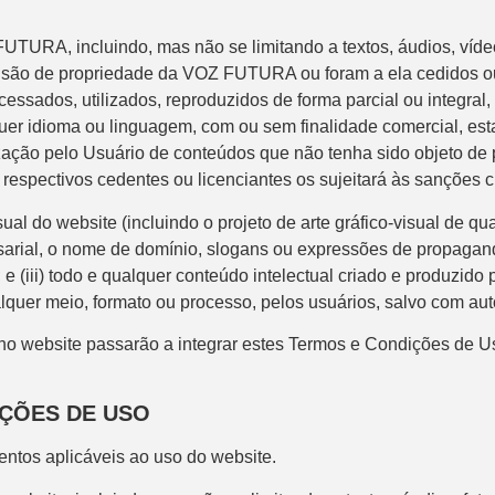
TURA, incluindo, mas não se limitando a textos, áudios, vídeos
os, são de propriedade da VOZ FUTURA ou foram a ela cedidos o
sados, utilizados, reproduzidos de forma parcial ou integral, v
quer idioma ou linguagem, com ou sem finalidade comercial, est
ilização pelo Usuário de conteúdos que não tenha sido objeto 
espectivos cedentes ou licenciantes os sujeitará às sanções ci
 do website (incluindo o projeto de arte gráfico-visual de qua
sarial, o nome de domínio, slogans ou expressões de propagand
te; e (iii) todo e qualquer conteúdo intelectual criado e produ
ualquer meio, formato ou processo, pelos usuários, salvo com 
no website passarão a integrar estes Termos e Condições de Us
IÇÕES DE USO
entos aplicáveis ao uso do website.