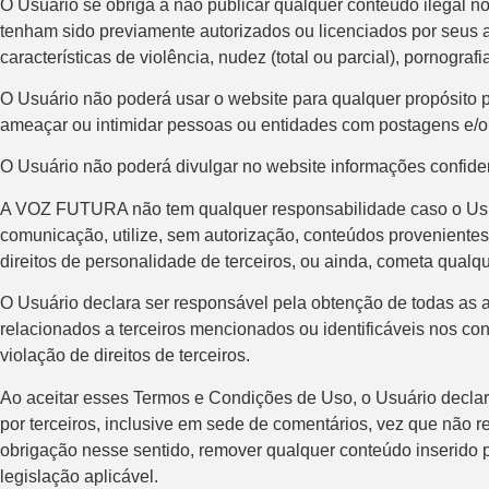
O Usuário se obriga a não publicar qualquer conteúdo ilegal no
tenham sido previamente autorizados ou licenciados por seus a
características de violência, nudez (total ou parcial), pornograf
O Usuário não poderá usar o website para qualquer propósito polí
ameaçar ou intimidar pessoas ou entidades com postagens e/
O Usuário não poderá divulgar no website informações confidenc
A VOZ FUTURA não tem qualquer responsabilidade caso o Usuár
comunicação, utilize, sem autorização, conteúdos provenientes 
direitos de personalidade de terceiros, ou ainda, cometa qualque
O Usuário declara ser responsável pela obtenção de todas as
relacionados a terceiros mencionados ou identificáveis nos c
violação de direitos de terceiros.
Ao aceitar esses Termos e Condições de Uso, o Usuário decl
por terceiros, inclusive em sede de comentários, vez que não r
obrigação nesse sentido, remover qualquer conteúdo inserido p
legislação aplicável.