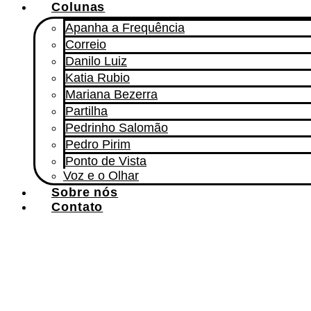
Colunas
Apanha a Frequência
Correio
Danilo Luiz
Katia Rubio
Mariana Bezerra
Partilha
Pedrinho Salomão
Pedro Pirim
Ponto de Vista
Voz e o Olhar
Sobre nós
Contato