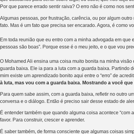
Por que parece errado sentir raiva? O erro não é como nos se
Algumas pessoas, por frustração, carência, ou por algum outro 
fato. Mas é um fato que precisa ser encarado. Agora, é como v
Em toda reunião que eu entro com a minha advogada em que ela 
pessoas são boas”. Porque esse é o meu jeito, e o que vou pre
O Mohamed Ali ensina uma coisa muito bonita na minha visão d
guarda baixa. Ele ia para a luta com a guarda baixa. Partindo 
mim existe um aprendizado bonito aqui entre o “erro” de acre
à luta, mas vou com a guarda baixa. Mostrando a você que 
Para quem sabe assim, com a guarda baixa, refletir no outro um
conversa e o diálogo. Então é preciso sair desse estado de al
É entender também que quando alguma coisa acontece “com a g
favor. Para construir, crescer e aprender.
É saber também, de forma consciente que algumas coisas si