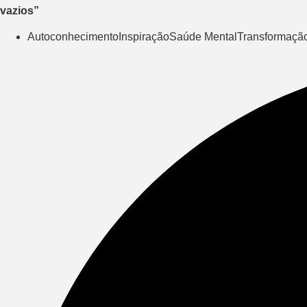
vazios”
Autoconhecimento
Inspiração
Saúde Mental
Transformaçã