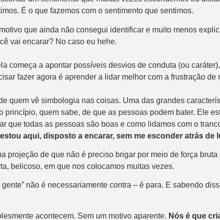
ntimos. É o que fazemos com o sentimento que sentimos.
motivo que ainda não consegui identificar e muito menos explic
ocê vai encarar? No caso eu hehe.
começa a apontar possíveis desvios de conduta (ou caráter), eu
cisar fazer agora é aprender a lidar melhor com a frustração 
e quem vê simbologia nas coisas. Uma das grandes característ
do princípio, quem sabe, de que as pessoas podem bater. Ele est
ditar que todas as pessoas são boas e como lidamos com o tra
estou aqui, disposto a encarar, sem me esconder atrás de 
a projeção de que não é preciso brigar por meio de força bruta
erta, belicoso, em que nos colocamos muitas vezes.
ente” não é necessariamente contra – é para. E sabendo disso
mplesmente acontecem. Sem um motivo aparente.
Nós é que cri