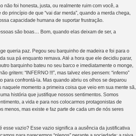
ão foi honesta, justa, ou realmente ruim com você, a
 do princípio de que “vai dar merda”, quando a merda chega,
nossa capacidade humana de suportar frustração.
 pessoas são boas… Bom, quando elas deixam de ser, a
e queria paz. Pegou seu barquinho de madeira e foi para o
da sua pá enquanto remava. Até a hora que ele decidiu parar,
outro barquinho bateu no seu barco e imediatamente o monge,
ão gritem: “INFERNO !!!”, mas talvez eles pensem: “inferno”
 para confrontá-la. Mas quando abriu os olhos se deparou
naquele momento a primeira coisa que veio em sua mente sã,
uma história que justifique nossos sentimentos. Somos
ntimento, a vida e para nos colocarmos protagonistas de
os menos, mas existe e faz parte de cada um de nós seres
 esse vazio? Esse vazio significa a ausência da justificativa
çamos para parecermos “plenos” perante a sociedade: a raiva.