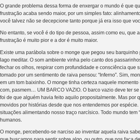
O grande problema dessa forma de enxergar o mundo é que qua
frustração acaba sendo maior, por um simples fato: alinhamen
você talvez não se decepcione tanto porque já era isso que 
No entanto, se você é do tipo de pessoa, assim como eu, que 
frustração é muito pior e a dor é muito maior.
Existe uma parábola sobre o monge que pegou seu barquinho 
lago meditar. O som ambiente vinha pelo canto dos passarinhos
fechar os olhos, respirar com profundidade e consciência qu
tomado por um sentimento de raiva pensou: “Inferno”. Sim, mon
em um tom baixinho. O monge tinha certeza naquele momento qu
com, pasmem… UM BARCO VAZIO. O barco vazio deve ter se de
foi de que alguém havia feito aquilo propositalmente. Mas po
movidos por histórias desde que nos entendemos por espécie. E
situações alimentando nosso traço narcísico. Todo mundo tem “
humanos.
O monge, percebendo-se narciso ao inventar aquela raiva sabe-s
que buscamos para sentir sobre algo, ou outro, que nos faça 