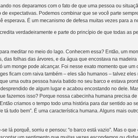
ndo nos deparamos com o fato de que uma pessoa ou situação n
to de expectativas. Podemos combinar que se você parte sempre
você esperava. É um mecanismo de defesa muitas vezes para a 
acredita verdadeiramente e parte do princípio de que todas as
para meditar no meio do lago. Conhecem essa? Então, um mong
, das folhas das árvores, e da água que encostava na madeira 
e só um monge pode alcançar. Foi nesse exato momento que um 
ges ficam com raiva também – eles são humanos – talvez eles n
e uma outra pessoa havia batido no seu barco e estava pronto
sprendido de algum lugar e acabou encostando no dele. Mas 
r que fazemos isso? Porque nossa cabecinha humana precisa de 
ntão criamos o tempo todo uma história para dar sentido ao se
e tá tudo bem”. É uma característica humana. Alguns mais outr
e lá porquê, sorriu e pensou: “o barco está vazio”. Mas o que é
descontar um sentimento que muitas vezes escondemos ou disfar