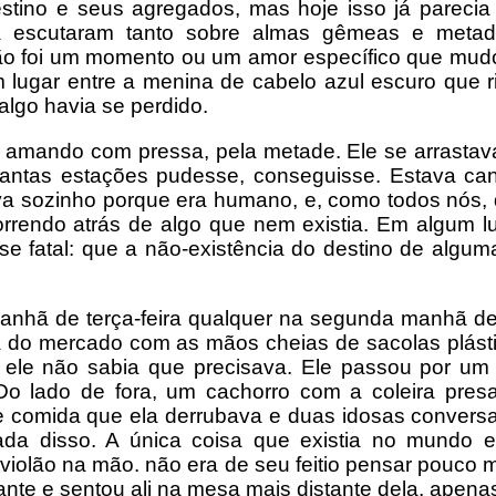
estino e seus agregados, mas hoje isso já parecia
 escutaram tanto sobre almas gêmeas e metad
Não foi um momento ou um amor específico que mud
lugar entre a menina de cabelo azul escuro que ri
 algo havia se perdido.
ha amando com pressa, pela metade. Ele se arrastav
uantas estações pudesse, conseguisse. Estava can
a sozinho porque era humano, e, como todos nós, 
rrendo atrás de algo que nem existia. Em algum l
se fatal: que a não-existência do destino de algu
nhã de terça-feira qualquer na segunda manhã de 
va do mercado com as mãos cheias de sacolas plást
 ele não sabia que precisava. Ele passou por um 
 Do lado de fora, um cachorro com a coleira pre
 comida que ela derrubava e duas idosas conversav
da disso. A única coisa que existia no mundo 
iolão na mão. não era de seu feitio pensar pouco
ante e sentou ali na mesa mais distante dela, apena