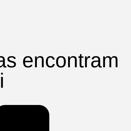
ças encontram
i