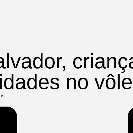
alvador, crian
idades no vôle
ens