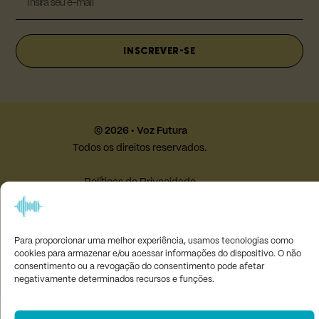
INSCREVER-SE
© 2026 • Voz Futura
Todos os direitos reservados.
Políticas de Privacidade
Termos e Condições
Desenvolvido por
Studio Maximina
Para proporcionar uma melhor experiência, usamos tecnologias como
cookies para armazenar e/ou acessar informações do dispositivo. O não
consentimento ou a revogação do consentimento pode afetar
negativamente determinados recursos e funções.