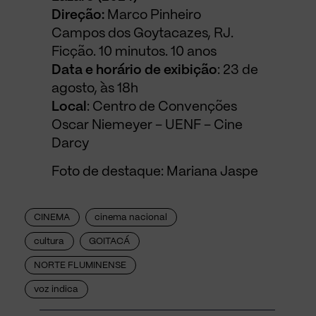
Direção:
Marco Pinheiro
Campos dos Goytacazes, RJ.
Ficção. 10 minutos. 10 anos
Data e horário de exibição
: 23 de
agosto, às 18h
Local
: Centro de Convenções
Oscar Niemeyer – UENF – Cine
Darcy
Foto de destaque: Mariana Jaspe
CINEMA
cinema nacional
cultura
GOITACÁ
NORTE FLUMINENSE
voz indica