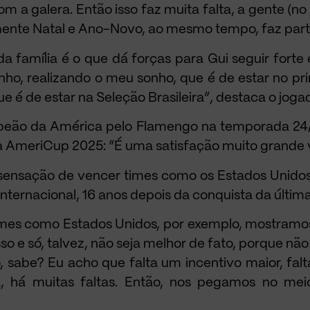
om a galera. Então isso faz muita falta, a gente (
mente Natal e Ano-Novo, ao mesmo tempo, faz part
a família é o que dá forças para Gui seguir forte 
ho, realizando o meu sonho, que é de estar no prin
ue é de estar na Seleção Brasileira”, destaca o jogad
peão da América pelo Flamengo na temporada 24/2
r a AmeriCup 2025: “É uma satisfação muito grande 
nsação de vencer times como os Estados Unidos e
nternacional, 16 anos depois da conquista da última 
mes como Estados Unidos, por exemplo, mostramos 
o e só, talvez, não seja melhor de fato, porque não
 sabe? Eu acho que falta um incentivo maior, falt
ta, há muitas faltas. Então, nos pegamos no me