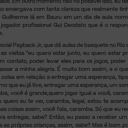
 sabe. Em outro momento não foi possível isso, eu t
 não enxergava com tanta clareza que realmente ti
ça Guilherme lá em Bauru em um dia de aula nor
 jogador profissional Gui Deodato que é o respon
e.
ocial Payback Jr, que dá aulas de basquete no Rio
s visitas “eu quero estar junto, eu quero estar 
em contato, poder levar eles para os jogos, poder 
sar a minha alegria. É muito bom assim, e o que
coisa em relação a entregar uma esperança, tipo
o que eu já tive, entregar uma esperança, um sorri
mba, você é grande,quero jogar igual a você, cara
u quero eu te ver, caramba, legal, estou te acom
mas coisas assim, você fala, caramba. Só que eu 
ara entregar, sabe? Então, eu passo a receber um
as próprias crianças, assim, sabe? Mas é bom pod