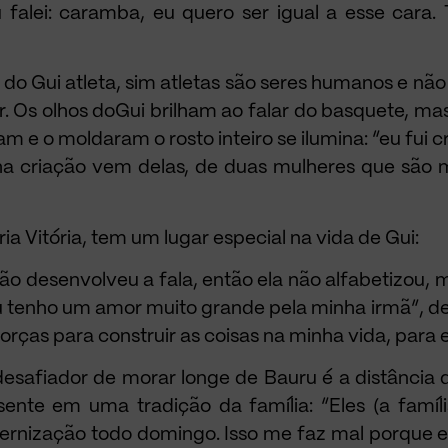
alei: caramba, eu quero ser igual a esse cara. 
do Gui atleta, sim atletas são seres humanos e 
. Os olhos doGui brilham ao falar do basquete, ma
am e o moldaram o rosto inteiro se ilumina: “eu fui
ha criação vem delas, de duas mulheres que são m
ia Vitória, tem um lugar especial na vida de Gui:
não desenvolveu a fala, então ela não alfabetizou,
eu tenho um amor muito grande pela minha irmã”, de
rças para construir as coisas na minha vida, para eu
esafiador de morar longe de Bauru é a distância d
ente em uma tradição da família: “Eles (a famíl
ernização todo domingo. Isso me faz mal porque e