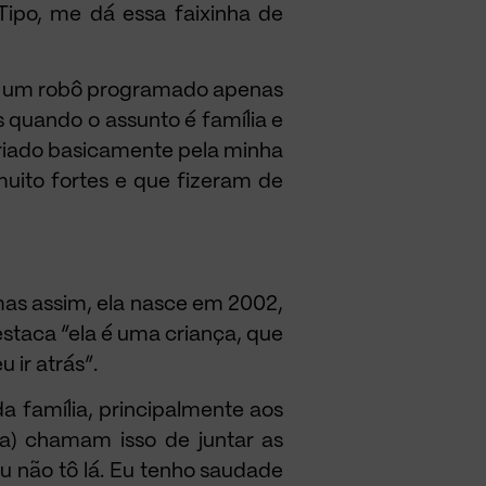
Tipo, me dá essa faixinha de
não um robô programado apenas
s quando o assunto é família e
 criado basicamente pela minha
uito fortes e que fizeram de
 mas assim, ela nasce em 2002,
staca “ela é uma criança, que
 ir atrás”.
a família, principalmente aos
ia) chamam isso de juntar as
u não tô lá. Eu tenho saudade