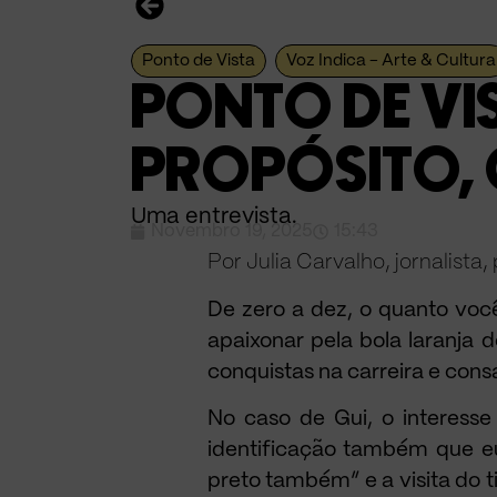
Ponto de Vista
Voz Indica - Arte & Cultura
PONTO DE VI
PROPÓSITO,
Uma entrevista.
Novembro 19, 2025
15:43
Por Julia Carvalho, jornalista,
De zero a dez, o quanto vo
apaixonar pela bola laranja
conquistas na carreira e con
No caso de Gui, o interess
identificação também que eu
preto também” e a visita do t