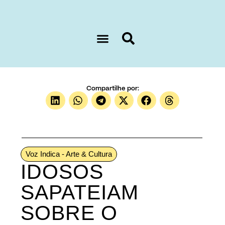
Sobre nós
Compartilhe por:
Voz Indica - Arte & Cultura
IDOSOS
SAPATEIAM
SOBRE O