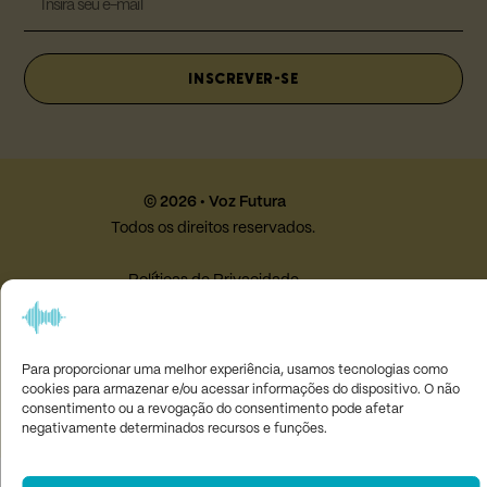
INSCREVER-SE
© 2026 • Voz Futura
Todos os direitos reservados.
Políticas de Privacidade
Termos e Condições
Desenvolvido por
Studio Maximina
Para proporcionar uma melhor experiência, usamos tecnologias como
cookies para armazenar e/ou acessar informações do dispositivo. O não
consentimento ou a revogação do consentimento pode afetar
negativamente determinados recursos e funções.