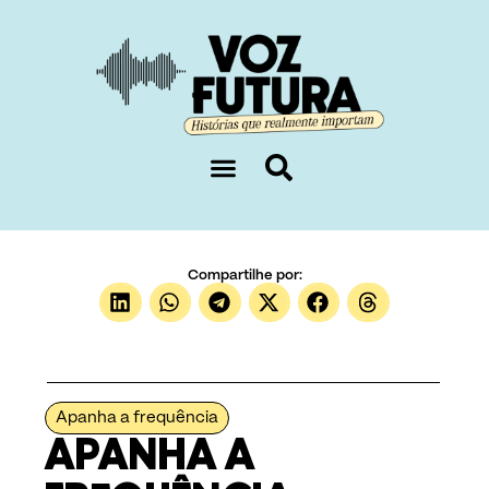
Sobre nós
Compartilhe por:
Apanha a frequência
APANHA A